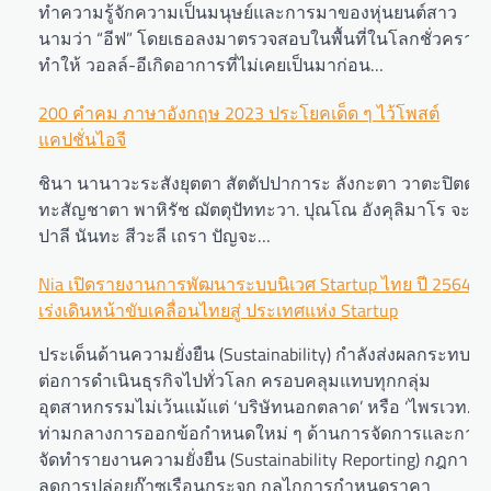
ทำความรู้จักความเป็นมนุษย์และการมาของหุ่นยนต์สาว
นามว่า “อีฟ” โดยเธอลงมาตรวจสอบในพื้นที่ในโลกชั่วคราว
ทำให้ วอลล์-อีเกิดอาการที่ไม่เคยเป็นมาก่อน…
200 คำคม ภาษาอังกฤษ 2023 ประโยคเด็ด ๆ ไว้โพสต์
แคปชั่นไอจี
ชินา นานาวะระสังยุตตา สัตตัปปาการะ ลังกะตา วาตะปิตตา
ทะสัญชาตา พาหิรัช ฌัตตุปัททะวา. ปุณโณ อังคุลิมาโร จะ อุ
ปาลี นันทะ สีวะลี เถรา ปัญจะ…
Nia เปิดรายงานการพัฒนาระบบนิเวศ Startup ไทย ปี 2564
เร่งเดินหน้าขับเคลื่อนไทยสู่ ประเทศแห่ง Startup
ประเด็นด้านความยั่งยืน (Sustainability) กำลังส่งผลกระทบ
ต่อการดำเนินธุรกิจไปทั่วโลก ครอบคลุมแทบทุกกลุ่ม
อุตสาหกรรมไม่เว้นแม้แต่ ‘บริษัทนอกตลาด’ หรือ ‘ไพรเวท...
ท่ามกลางการออกข้อกำหนดใหม่ ๆ ด้านการจัดการและการ
จัดทำรายงานความยั่งยืน (Sustainability Reporting) กฎการ
ลดการปล่อยก๊าซเรือนกระจก กลไกการกำหนดราคา