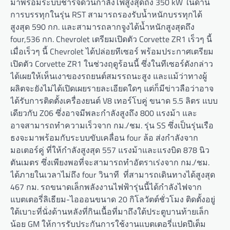
มาพร้อมระบบชาร์จด่วนกำลังไฟสูงสุดถึง 350 kW ในด้าน
การบรรทุกในรุ่น RST สามารถรองรับน้ำหนักบรรทุกได้
สูงสุด 590 กก. และสามารถลากจูงได้น้ำหนักสูงสุดถึง
four,536 กก. Chevrolet เตรียมเปิดตัว Corvette ZR1 เร็วๆ นี้
เมื่อเร็วๆ นี้ Chevrolet ได้ปล่อยทีเซอร์ พร้อมประกาศเตรียม
เปิดตัว Corvette ZR1 ในช่วงฤดูร้อนนี้ ซึ่งในทีเซอร์ดังกล่าว
ได้เผยให้เห็นเงาของรถยนต์สมรรถนะสูง และแม้ว่าทางผู้
ผลิตจะยังไม่ได้เปิดเผยรายละเอียดใดๆ แต่ก็มีข่าวลือว่าอาจ
ได้รับการติดตั้งเครื่องยนต์ V8 เทอร์โบคู่ ขนาด 5.5 ลิตร แบบ
เดียวกับ Z06 ซึ่งอาจมีพละกำลังสูงถึง 800 แรงม้า และ
อาจสามารถทำความเร็วจาก กม./ชม. รุ่น SS ซึ่งเป็นรุ่นเรือ
ธงจะมาพร้อมกับระบบขับเคลื่อน four ล้อ ส่งกำลังจาก
มอเตอร์คู่ ที่ให้กำลังสูงสุด 557 แรงม้าและแรงบิด 878 นิว
ตันเมตร ซึ่งเพียงพอที่จะสามารถทำอัตราเร่งจาก กม./ชม.
ได้ภายในเวลาไม่ถึง four วินาที ที่สามารถเดินทางได้สูงสุด
467 กม. รถขนาดเล็กพลังงานไฟฟ้ารุ่นนี้ได้กำลังไฟจาก
แบตเตอรี่ลิเธียม-ไอออนขนาด 20 กิโลวัตต์ชั่วโมง ติดตั้งอยู่
ใต้เบาะที่นั่งด้านหลังที่กินเนื้อที่มาถึงใต้ประตูบานท้ายเล็ก
น้อย GM ให้การรับประกันการใช้งานแบตเตอรี่แปดปีเต็ม