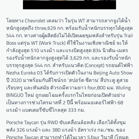
โดยทาง Chevrolet เคลมว่า ในรุ่น WT สามารถลากจูงได้น้ำ
หนักสูงสุดถึง three,629 กก. พร้อมรับน้ำหนักบรรทุกได้สูงสุด
544 กก. ทางค่ายผู้ผลิตยังไม่ได้เปิดเผยขุมพลังสำหรับรุ่น Trail
Boss แต่รุ่น WT (Work Truck) ที่ใช้ในงานเชิงพาณิชย์ จะให้
กำลังสูงสุด 510 แรงม้า และแรงบิดสูงสุด 834 นิวตัน-เมตร
รองรับน้ำหนักลากจูงสูงสุดได้ 3,629 กก. และรองรับน้ำหนัก
บรรทุกสูงสุด 544 กก. สำหรับแนวคิด (Concept) รถยนต์ไฟฟ้า
Nezha Eureka 03 ได้รับการเปิดตัวในงาน Beijing Auto Show
ปี 2020 มาพร้อมกับดีไซน์รถ ‘สปอร์ต ซีดาน’ สี่ประตู ดูสวย
เรียบหรู และทันสมัย ตัวรถมีความยาว four,800 มม. Wuling
BINGUO ใหม่ ถูกเผยโฉมครั้งแรกในไทยก่อนเปิดตัวอย่าง
เป็นทางการช่วงไตรมาสที่ 2 ปีนี้ พร้อมมอเตอร์ไฟฟ้า 68
แรงม้า แบตเตอรี่ขับขี่ไกลสุด 333 กม.
Porsche Taycan รุ่น RWD ขับเคลื่อนล้อหลัง เลือกได้ทั้งขุม
พลัง 326 แรงม้า และ 380 แรงม้า อัตราเร่ง กม./ชม. ของ
Porsche Taycan สามารถทำได้ในเวลา 5.four วินาที (โหมด