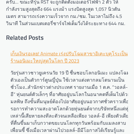
ครับ… ขณะที่รุ่น RST จะถูกติดตั้งมอเตอร์ไฟฟ้า 2 ตัว ให้
กำลังรวมสูงสุดถึง 664 แรงม้า แรงบิดสูงสุด 1,057 นิวตัน
เมตร สามารถเร่งความเร็วจาก กม./ชม. ในเวลาไม่ถึง 4.5
วินาที ในส่วนแบตเตอรี่ชาร์จไฟเต็มวิ่งได้ระยะทาง 644 กม.
Related Posts
Post
เก็บเงินรอเลย! Animate เร่งปรับโฉมสาขาอิเคะบุคุโระเป็น
ร้านอนิเมะใหญ่สุดในโลก ปี 2023
navigation
วัยรุ่นสาวชาวยูเครนวัย 19 ปี ชื่นชอบโลกอนิเมะ แปลงโฉม
ตัวเองเป็นตัวการ์ตูนญี่ปุ่น ใช้เวลาแต่งตากลมโตนานเป็น
ชั่วโมง...สำนักข่าวต่างประเทศ รายงานเมื่อ 1 ต.ค. “วอลล์-
อี” หุ่นยนต์ตัวเล็กๆ ที่อาศัยอยู่บนโลกในอนาคตที่เต็มไปด้วย
มลพิษ ถึงขั้นที่มนุษย์ต้องไปอาศัยอยู่บนอวกาศชั่วคราวเพื่อ
รอการทำความสะอาดโลกด้วยหุ่นยนต์จากบริษัทหนึ่งแต่หุ่น
เหล่านี้เสียหายลงทีละตัวจนเหลือเพียง วอลล์-อี เพียงตัวเดียว
ที่ตื่นขึ้นมาเก็บกวาดขยะบนโลกทุกวันพร้อมกับแมลงสาบ
เพื่อนซี้ ซึ่งเมื่อเวลาผ่านไปวอลล์-อีมีโอกาสได้เรียนรู้และ