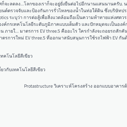
จะลดลง…โลกของเราก็จะอยู่ยั่งยืนต่อไปอีกนานแสนนานครับ. นอ
นยนต์ตรวจจับและป้องกันการรั่วไหลของน้ำในท่อใต้ดิน ซึ่งบริษัทปร
tics ระบุว่า การต่อสู้เพื่อสิ่งแวดล้อมถือเป็นความท้าทายแห่งศตว
ป็นองค์กรเทคโนโลยีระดับภูมิภาคแบบเต็มตัว และปักหมุดจะเป็นองค
บด้าน ภายใ… มาตรการ EV three.5 คืออะไร ใครกําลังจะถอยรถสักค
มาตรการใหม่ EV three.5 ที่ออกมาสนับสนุนการใช้รถไฟฟ้า EV กันด
Protastructure วิเคราะห์โครงสร้าง ออกแบบอาคารด