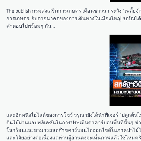
The publish กรมส่งเสริมการเกษตร เตือนชาวนา ระวัง “เพลี้ยจัก
การเกษตร. จับตาอนาคตของการเดินทางในเมืองใหญ่ รถบินได้จะ
คำตอบไปพร้อมๆ กัน…
และอีกหนึ่งไฮไลต์ของการโชว์ วรุณายังได้นำฟีเจอร์ “ปลูก
ต้นไม้ผ่านแอปพลิเคชันในการประเมินค่าคาร์บอนพื้นที่นั้นๆ ช่วย
โลกร้อนและสามารถลดก๊าซคาร์บอนไดออกไซด์ในภาคป่าไม้ได้ในท
และวิจัยอย่างต่อเนื่องแต่ท่านผู้อ่านคงจะเห็นภาพแล้วใช่ไหมค