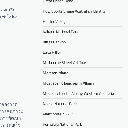
Great Ocean Road
ส่งเสริม
How Sports Shape Australian Identity
้จะพาไปหา
Hunter Valley
Kakadu National Park
Kings Canyon
Lake Hillier
Melbourne Street Art Tour
Moreton Island
Most scenic beaches in Albany
Must-try food in Albany Western Australia
Noosa National Park
ทดลองวาด
สู่การลดภาวะ
Plant protein 7-11
ในการพัฒนา
Purnululu National Park
รรมโดยเร็ว