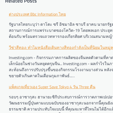
Related Posts
Post
ต่างประเทศ Bbc Information ไทย
navigation
รัฐบาลไทยระบุว่า ดาโตะ ซรี อิซมาอิล ซาบรี ยาคบ นายกรัฐ
สถานการณ์การแพร่ระบาดของโควิด-19 โดยพลเอก ประยุทธ
ต้อนรับ พร้อมตรวจแถวทหารกองเกียรติยศ บริเวณสนามหญ้าห
วีซ่าสีทอง: ทำไมหนังสือเดินทางสีทองกำลังเป็นที่นิยมในหมู
Investing.com - กิจกรรมภาคการผลิตของจีนหดตัวตามที่คาดไว
เล็กน้อยในช่วงวันหยุดตรุษจีน... Investing.com - ผลกำไร
สะท้อนถึงการปรับปรุงขึ้นของกิจกรรมโรงงานบางส่วน หลังจากที่
ขยายตัวเกินคาดในเดือนกุมภาพันธ์...…
แพ็คเกจเที่ยวเอง Super Save Tokyo 4 วัน Three คืน
รอบๆ อาซากุสะ ฮานายะชิกิประสบการณ์การวาดภาพเปเปอร์มาเช
วัฒนธรรมญี่ปุ่นตามแบบฉบับของอาซากุสะนอกจากนี้คุณยังส
ธรรมชาติ ความประทับใจแบบนี้ ที่คุณจะหาที่ไหนไม่ได้อีกแ