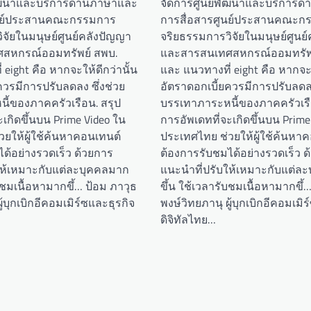
พัฒนาและบริการด้านภาษาและ
จัดการศูนย์พัฒนาและบริการด
ูนย์ประสานคณะกรรมการ
การสื่อสารศูนย์ประสานคณะก
จัยในมนุษย์ศูนย์คลังปัญญา
จริยธรรมการวิจัยในมนุษย์ศูนย
สหกรณ์ออมทรัพย์ สพบ.
และสารสนเทศสหกรณ์ออมทรัพย
 eight คือ หากจะให้ดีกว่านั้น
และ แนวทางที่ eight คือ หากจะใ
ควรมีการปรับลดลง ซึ่งช่วย
อัตราดอกเบี้ยควรมีการปรับลดลง
ี้ของภาคครัวเรือน. สรุป
บรรเทาภาระหนี้ของภาคครัวเรื
ะเกิดขึ้นบน Prime Video ใน
การอัพเดทที่จะเกิดขึ้นบน Prime
ยให้ผู้ใช้ค้นหาคอนเทนต์
ประเทศไทย ช่วยให้ผู้ใช้ค้นหา
ด้อย่างรวดเร็ว ด้วยการ
ต้องการรับชมได้อย่างรวดเร็ว ด
ให้เหมาะกับแต่ละบุคคลมาก
แนะนำที่ปรับให้เหมาะกับแต่ล
บชมเนื้อหามากขึ้… ป้อม ภาวุธ
ขึ้น ใช้เวลารับชมเนื้อหามากขึ้
ู้บุกเบิกอีคอมเมิร์ซและธุรกิจ
พงษ์วิทยภานุ ผู้บุกเบิกอีคอมเมิ
ดิจิทัลไทย…