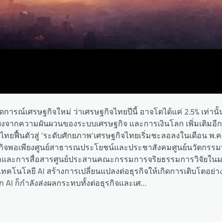
ารณ์เศรษฐกิจใหม่ ว่าเศรษฐกิจไทยปีนี้ อาจโตได้แค่ 2.5% เท่านั้น
่ยงจากความผันผวนของระบบเศรษฐกิจ และการเงินโลก เพิ่มเติมอีกด
ไทยฟื้นตัวสู่ ‘ระดับศักยภาพ‘เศรษฐกิจไทยเริ่มชะลอลงในเดือน พ.ค
ฐกิจพอเพียงศูนย์สาธารณประโยชน์และประชาสังคมศูนย์นวัตกรรม
ษาและการสื่อสารศูนย์ประสานคณะกรรมการจริยธรรมการวิจัยในมนุ
ลยี AI สร้างการเปลี่ยนแปลงต่อธุรกิจให้เกิดการเติบโตอย่างต่
ก AI ก็กำลังส่งผลกระทบทั้งต่อธุรกิจและเศ…