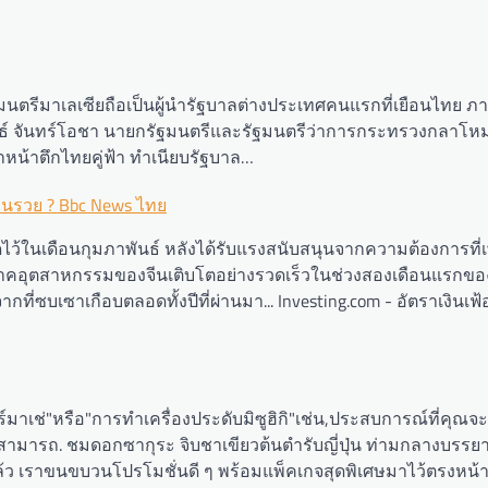
มนตรีมาเลเซียถือเป็นผู้นำรัฐบาลต่างประเทศคนแรกที่เยือนไทย ภ
์ จันทร์โอชา นายกรัฐมนตรีและรัฐมนตรีว่าการกระทรวงกลาโห
น้าตึกไทยคู่ฟ้า ทำเนียบรัฐบาล…
่คนรวย ? Bbc News ไทย
้ในเดือนกุมภาพันธ์ หลังได้รับแรงสนับสนุนจากความต้องการที่เพิ
ในภาคอุตสาหกรรมของจีนเติบโตอย่างรวดเร็วในช่วงสองเดือนแรกขอ
ซบเซาเกือบตลอดทั้งปีที่ผ่านมา... Investing.com - อัตราเงินเฟ้อ 
่"หรือ"การทำเครื่องประดับมิซูฮิกิ"เช่น,ประสบการณ์ที่คุณจะสั
ามารถ. ชมดอกซากุระ จิบชาเขียวต้นตำรับญี่ปุ่น ท่ามกลางบรรย
ล้ว เราขนขบวนโปรโมชั่นดี ๆ พร้อมแพ็คเกจสุดพิเศษมาไว้ตรงหน้า