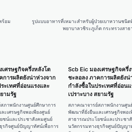
พร้อม
รูปแบบอาหารที่เหมาะสำหรับผู้ป่วยเบาหวานชนิดที
พยาบาลวชิระภูเก็ต กระทรวงสาธ
งเศรษฐกิจครึ่งหลังโต
Scb Eic มองเศรษฐกิจครึ่ง
การผลิตยังน่าห่วงจาก
ชะลอลง ภาคการผลิตยังน่
ประเทศที่อ่อนแรงและ
กำลังซื้อในประเทศที่อ่อน
ยามรัฐ
เปราะบาง สยามรัฐ
สภาพนักงานศูนย์ศึกษาการ
สภาคณาจารย์สภาพนักงานศูนย
ืนและเศรษฐกิจพอเพียงศูนย์
พัฒนาที่ยั่งยืนและเศรษฐกิจพอเพ
ชน์และประชาสังคมศูนย์
สาธารณประโยชน์และประชาสัง
รกิจศูนย์ปัญญาทัศน์เพื่อการ
นวัตกรรมทางธุรกิจศูนย์ปัญญาทั