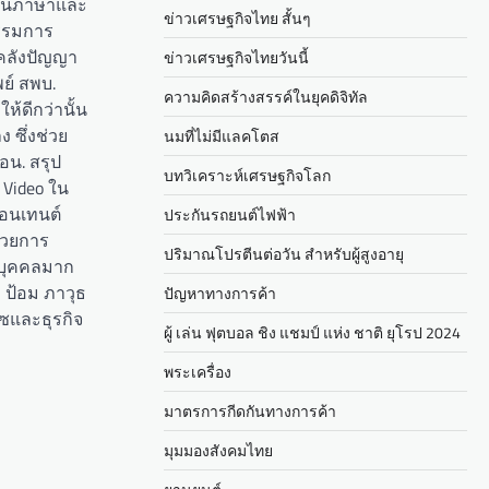
้านภาษาและ
ข่าวเศรษฐกิจไทย สั้นๆ
รรมการ
์คลังปัญญา
ข่าวเศรษฐกิจไทยวันนี้
์ สพบ.
ความคิดสร้างสรรค์ในยุคดิจิทัล
ห้ดีกว่านั้น
 ซึ่งช่วย
นมที่ไม่มีแลคโตส
อน. สรุป
บทวิเคราะห์เศรษฐกิจโลก
 Video ใน
คอนเทนต์
ประกันรถยนต์ไฟฟ้า
้วยการ
ปริมาณโปรตีนต่อวัน สำหรับผู้สูงอายุ
ะบุคคลมาก
… ป้อม ภาวุธ
ปัญหาทางการค้า
ร์ซและธุรกิจ
ผู้ เล่น ฟุตบอล ชิง แชมป์ แห่ง ชาติ ยุโรป 2024
พระเครื่อง
มาตรการกีดกันทางการค้า
มุมมองสังคมไทย