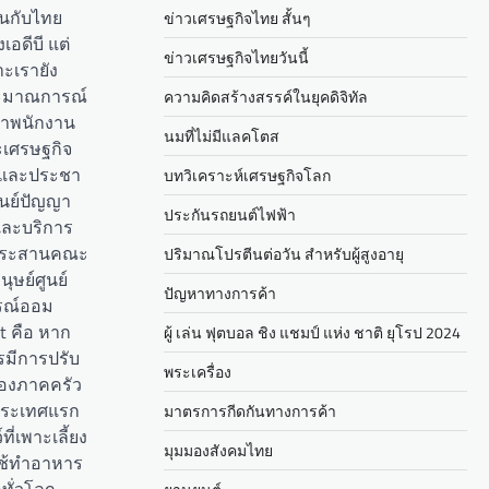
ันกับไทย
ข่าวเศรษฐกิจไทย สั้นๆ
ดีบี แต่
ข่าวเศรษฐกิจไทยวันนี้
าะเรายัง
ประมาณการณ์
ความคิดสร้างสรรค์ในยุคดิจิทัล
ภาพนักงาน
นมที่ไม่มีแลคโตส
ละเศรษฐกิจ
์และประชา
บทวิเคราะห์เศรษฐกิจโลก
ูนย์ปัญญา
ประกันรถยนต์ไฟฟ้า
และบริการ
์ประสานคณะ
ปริมาณโปรตีนต่อวัน สำหรับผู้สูงอายุ
ษย์ศูนย์
ปัญหาทางการค้า
รณ์ออม
t คือ หาก
ผู้ เล่น ฟุตบอล ชิง แชมป์ แห่ง ชาติ ยุโรป 2024
วรมีการปรับ
พระเครื่อง
ของภาคครัว
ประเทศแรก
มาตรการกีดกันทางการค้า
ที่เพาะเลี้ยง
มุมมองสังคมไทย
กใช้ทำอาหาร