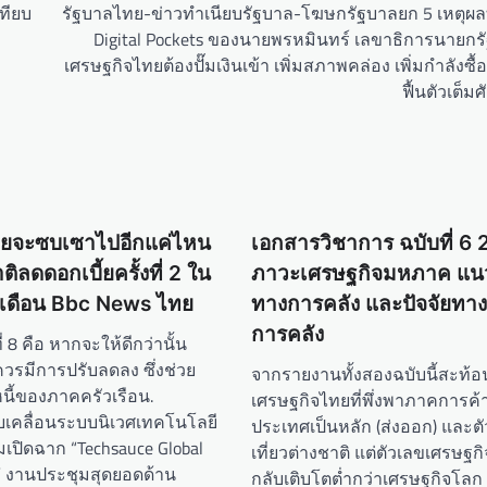
เทียบ
รัฐบาลไทย-ข่าวทำเนียบรัฐบาล-โฆษกรัฐบาลยก 5 เหตุผลที
Digital Pockets ของนายพรหมินทร์ เลขาธิการนายกร
เศรษฐกิจไทยต้องปั๊มเงินเข้า เพิ่มสภาพคล่อง เพิ่มกำลังซื้อ 
ฟื้นตัวเต็ม
ทยจะซบเซาไปอีกแค่ไหน
เอกสารวิชาการ ฉบับที่ 6
ิลดดอกเบี้ยครั้งที่ 2 ใน
ภาวะเศรษฐกิจมหภาค แน
 เดือน Bbc News ไทย
ทางการคลัง และปัจจัยทา
การคลัง
 8 คือ หากจะให้ดีกว่านั้น
ควรมีการปรับลดลง ซึ่งช่วย
จากรายงานทั้งสองฉบับนี้สะท้
ี้ของภาคครัวเรือน.
เศรษฐกิจไทยที่พึ่งพาภาคการค้
ขับเคลื่อนระบบนิเวศเทคโนโลยี
ประเทศเป็นหลัก (ส่งออก) และตั
เปิดฉาก “Techsauce Global
เที่ยวต่างชาติ แต่ตัวเลขเศรษฐ
 งานประชุมสุดยอดด้าน
กลับเติบโตต่ำกว่าเศรษฐกิจโล