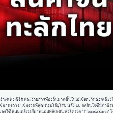
ร้างหนัง ซีรี่ส์ และรายการท้องถิ่นมากขึ้นในเอเชียตะวันออกเฉียง
ช้มาตรการ ‘เข้มงวดที่สุด’ ตอบโต้ยุโรป หลัง EU ตัดสินใจขึ้นภาษีร
งใช้ แบบเดลิเวอรี่ผ่านแอปพลิเคชัน ส่งโครงการ ‘panda cares’ โ