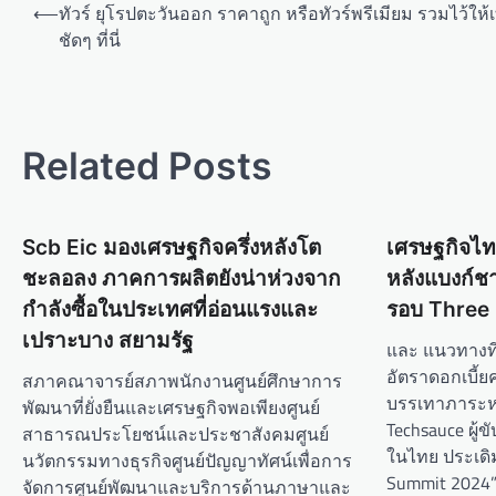
⟵
ทัวร์ ยุโรปตะวันออก ราคาถูก หรือทัวร์พรีเมียม รวมไว้ให้
ชัดๆ ที่นี่
Related Posts
Scb Eic มองเศรษฐกิจครึ่งหลังโต
เศรษฐกิจไ
ชะลอลง ภาคการผลิตยังน่าห่วงจาก
หลังแบงก์ชาต
กำลังซื้อในประเทศที่อ่อนแรงและ
รอบ Three
เปราะบาง สยามรัฐ
และ แนวทางที่
อัตราดอกเบี้ย
สภาคณาจารย์สภาพนักงานศูนย์ศึกษาการ
บรรเทาภาระหน
พัฒนาที่ยั่งยืนและเศรษฐกิจพอเพียงศูนย์
Techsauce ผู้
สาธารณประโยชน์และประชาสังคมศูนย์
ในไทย ประเดิม
นวัตกรรมทางธุรกิจศูนย์ปัญญาทัศน์เพื่อการ
Summit 2024”
จัดการศูนย์พัฒนาและบริการด้านภาษาและ