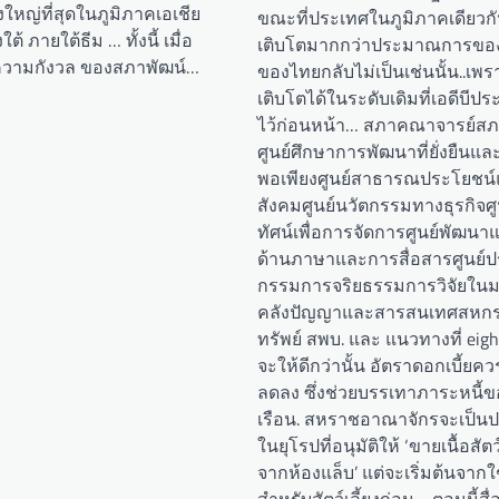
่งใหญ่ที่สุดในภูมิภาคเอเชีย
ขณะที่ประเทศในภูมิภาคเดียวก
้ ภายใต้ธีม … ทั้งนี้ เมื่อ
เติบโตมากกว่าประมาณการของเอ
วามกังวล ของสภาพัฒน์…
ของไทยกลับไม่เป็นเช่นนั้น..เพร
เติบโตได้ในระดับเดิมที่เอดีบี
ไว้ก่อนหน้า… สภาคณาจารย์ส
ศูนย์ศึกษาการพัฒนาที่ยั่งยืนแ
พอเพียงศูนย์สาธารณประโยชน
สังคมศูนย์นวัตกรรมทางธุรกิจศ
ทัศน์เพื่อการจัดการศูนย์พัฒนา
ด้านภาษาและการสื่อสารศูนย
กรรมการจริยธรรมการวิจัยในมนุ
คลังปัญญาและสารสนเทศสหก
ทรัพย์ สพบ. และ แนวทางที่ eigh
จะให้ดีกว่านั้น อัตราดอกเบี้ยค
ลดลง ซึ่งช่วยบรรเทาภาระหนี้
เรือน. สหราชอาณาจักรจะเป็น
ในยุโรปที่อนุมัติให้ ‘ขายเนื้อสัตว์
จากห้องแล็บ’ แต่จะเริ่มต้นจา