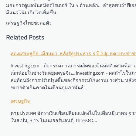
มอบการดูแลพันธมิตรไรเดอร์ ใน 5 ด้านหลัก… ล่าสุดพบว่าฟีเจอ
มีแนวโน้มเติบโตเพิ่มขึ้น…
เศรษฐกิจไทยชะลอตัว
Related Posts
Post
ส่องเศรษฐกิจ 'เมียนมา' หลังรัฐประหาร 3 ปี Gdp หด ประชา
navigation
Investing.com - กิจกรรมภาคการผลิตของจีนหดตัวตามที่คาดไว
เล็กน้อยในช่วงวันหยุดตรุษจีน... Investing.com - ผลกำไร
สะท้อนถึงการปรับปรุงขึ้นของกิจกรรมโรงงานบางส่วน หลังจากที่
ขยายตัวเกินคาดในเดือนกุมภาพันธ์...…
เศรษฐกิจ
ตามประเทศ อัตราเงินเฟ้อเปลี่ยนแปลงไปในเดือนมีนาคม จากปีก
ในสเปน, 3.1% ในเนเธอร์แลนด์, three.8%…