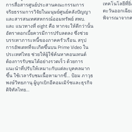
เทคโนโลยีที่ยิ
การสื่อสารศูนย์ประสานคณะกรรมการ
ตะวันออกเฉียงใต
จริยธรรมการวิจัยในมนุษย์ศูนย์คลังปัญญา
พิจารณาจากค
และสารสนเทศสหกรณ์ออมทรัพย์ สพบ.
และ แนวทางที่ eight คือ หากจะให้ดีกว่านั้น
อัตราดอกเบี้ยควรมีการปรับลดลง ซึ่งช่วย
บรรเทาภาระหนี้ของภาคครัวเรือน. สรุป
การอัพเดทที่จะเกิดขึ้นบน Prime Video ใน
ประเทศไทย ช่วยให้ผู้ใช้ค้นหาคอนเทนต์
ต้องการรับชมได้อย่างรวดเร็ว ด้วยการ
แนะนำที่ปรับให้เหมาะกับแต่ละบุคคลมาก
ขึ้น ใช้เวลารับชมเนื้อหามากขึ้… ป้อม ภาวุธ
พงษ์วิทยภานุ ผู้บุกเบิกอีคอมเมิร์ซและธุรกิจ
ดิจิทัลไทย…