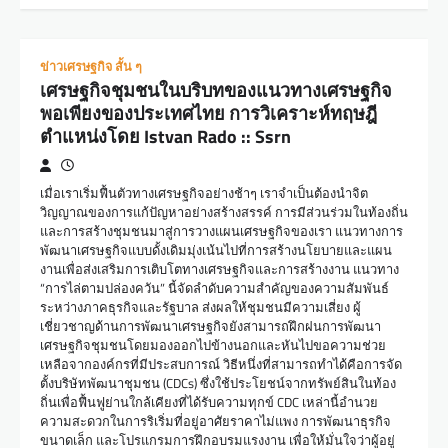
ข่าวเศรษฐกิจ สั้น ๆ
เศรษฐกิจชุมชนในบริบทของแนวทางเศรษฐกิจ
พอเพียงของประเทศไทย การวิเคราะห์ทฤษฎี
ตำแหน่งโดย Istvan Rado :: Ssrn
เมื่อเราเริ่มฟื้นตัวทางเศรษฐกิจอย่างช้าๆ เราจำเป็นต้องนำจิต
วิญญาณของการแก้ปัญหาอย่างสร้างสรรค์ การมีส่วนร่วมในท้องถิ่น
และการสร้างชุมชนมาสู่การวางแผนเศรษฐกิจของเรา แนวทางการ
พัฒนาเศรษฐกิจแบบดั้งเดิมมุ่งเน้นไปที่การสร้างนโยบายและแผน
งานเพื่อส่งเสริมการเติบโตทางเศรษฐกิจและการสร้างงาน แนวทาง
“การไล่ตามปล่องควัน” นี้จัดลำดับความสำคัญของความสัมพันธ์
ระหว่างภาคธุรกิจและรัฐบาล ส่งผลให้ชุมชนมีความเสี่ยง ผู้
เชี่ยวชาญด้านการพัฒนาเศรษฐกิจยังสามารถฝึกฝนการพัฒนา
เศรษฐกิจชุมชนโดยมองออกไปข้างนอกและหันไปขอความช่วย
เหลือจากองค์กรที่มีประสบการณ์ วิธีหนึ่งที่สามารถทำได้คือการจัด
ตั้งบริษัทพัฒนาชุมชน (CDCs) ซึ่งใช้ประโยชน์จากทรัพย์สินในท้อง
ถิ่นเพื่อฟื้นฟูย่านใกล้เคียงที่ได้รับความทุกข์ CDC เหล่านี้อำนวย
ความสะดวกในการริเริ่มที่อยู่อาศัยราคาไม่แพง การพัฒนาธุรกิจ
ขนาดเล็ก และโปรแกรมการฝึกอบรมแรงงาน เพื่อให้มั่นใจว่าผู้อยู่